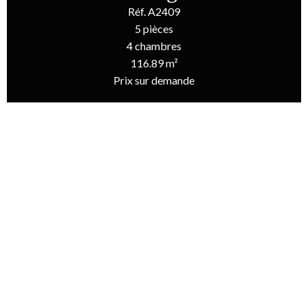
Réf. A2409
5 pièces
4 chambres
116.89 m²
Prix sur demande
Accueil
Vente Maison Le Bois-Plage-En-Ré, 5 Pièces, 4 Chambres, 116.89
M², Prix Sur Demande