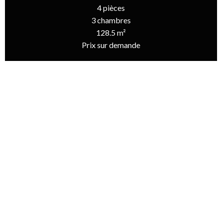
4 pièces
3 chambres
128.5 m²
Prix sur demande
Accueil
Vente Maison Le Bois-Plage-En-Ré, 4 Pièces, 3 Chambres, 128.5
M², Prix Sur Demande
Informations