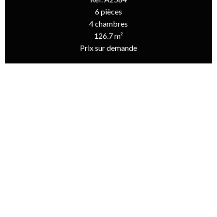
6 pièces
4 chambres
126.7 m²
Prix sur demande
Accueil
Vente Maison Les Portes-En-Ré, 6 Pièces, 4 Chambres, 126.7 M²,
Prix Sur Demande
Informations